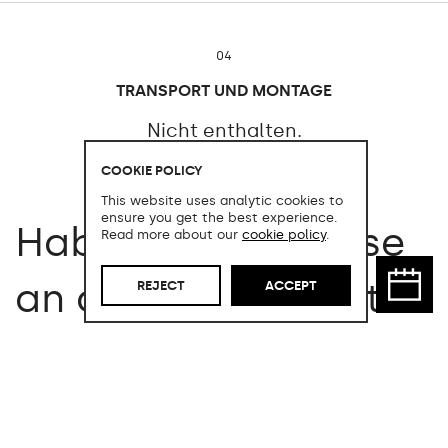
04
TRANSPORT UND MONTAGE
Nicht enthalten.
COOKIE POLICY
This website uses analytic cookies to
ensure you get the best experience.
Haben Sie Interesse
Read more about our
cookie policy
.
an diesem Produkt?
REJECT
ACCEPT
Nutzen Sie die Gelegenheit, dieses
Produkt zu einem außergewöhnlich